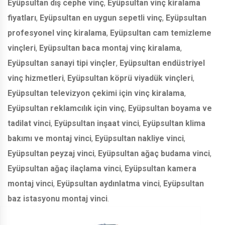
Eyüpsultan dış cephe vinç
,
Eyüpsultan vinç kiralama
fiyatları
,
Eyüpsultan en uygun sepetli vinç
,
Eyüpsultan
profesyonel vinç kiralama
,
Eyüpsultan cam temizleme
vinçleri
,
Eyüpsultan baca montaj vinç kiralama
,
Eyüpsultan sanayi tipi vinçler
,
Eyüpsultan endüstriyel
vinç hizmetleri
,
Eyüpsultan köprü viyadük vinçleri
,
Eyüpsultan televizyon çekimi için vinç kiralama
,
Eyüpsultan reklamcılık için vinç
,
Eyüpsultan boyama ve
tadilat vinci
,
Eyüpsultan inşaat vinci
,
Eyüpsultan klima
bakımı ve montaj vinci
,
Eyüpsultan nakliye vinci
,
Eyüpsultan peyzaj vinci
,
Eyüpsultan ağaç budama vinci
,
Eyüpsultan ağaç ilaçlama vinci
,
Eyüpsultan kamera
montaj vinci
,
Eyüpsultan aydınlatma vinci
,
Eyüpsultan
baz istasyonu montaj vinci
.