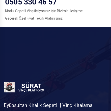
0505 330 46 57
Kiralık Sepetli Vinç İhtiyacınız İçin Bizimle İletişime
Geçerek Özel Fiyat Teklifi Alabilirsiniz.
Eyüpsultan Kiralık Sepetli | Vinç Kiralama